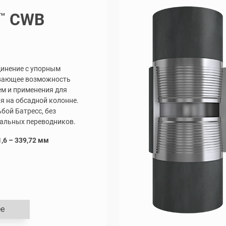
CWB
™
инение с упорным
ивающее возможность
ем и применения для
я на обсадной колонне.
бой Батресс, без
альных переводников.
,6 – 339,72 мм
е