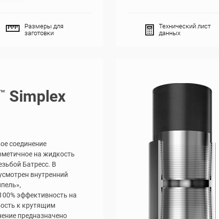
Размеры для
Технический лист
заготовки
данных
Simplex
™
ое соединение
ерметичное на жидкость
езьбой Батресс. В
усмотрен внутренний
пель»,
100% эффективность на
вость к крутящим
нение предназначено