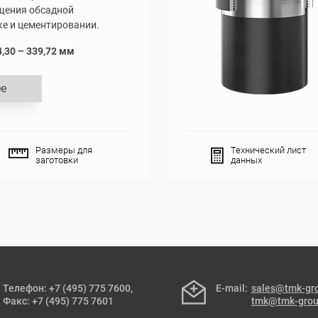
щения обсадной
ке и цементировании.
,30 – 339,72 мм
е
Размеры для
Технический лист
заготовки
данных
Телефон: +7 (495) 775 7600,
E-mail:
sales@tmk-gr
Факс: +7 (495) 775 7601
tmk@tmk-gro