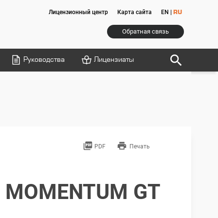
Лицензионный центр
Карта сайта
EN
|
RU
Обратная связь
search
Руководства
Лицензиаты
picture_as_pdf
print
PDF
Печать
MOMENTUM GT