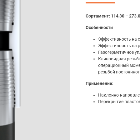
Сортамент: 114,30 – 273.
Особенности
Эффективность на 
Эффективность на 
Газогерметичное уп
Клиновидная резьб
операционный момен
резьбой постоянног
Применение:
Наклонно-направле
Перекрытие пласто
Спуск с вращением
Цементирование с 
Бурение на обсадно