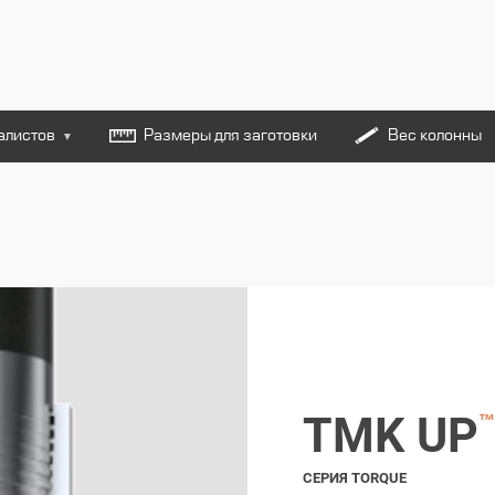
алистов
Размеры для заготовки
Вес колонны
▼
TMK UP
™
СЕРИЯ TORQUE