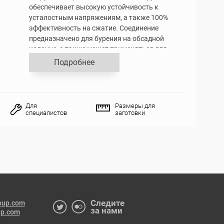
обеспечивает высокую устойчивость к
усталостным напряжениям, а также 100%
эффективность на сжатие. Соединение
предназначено для бурения на обсадной
колонне, а также может применяться для
спуска и цементирования с вращением.
Подробнее
Типоразмеры: 114,3 – 339,72 мм
Для
Размеры для
специалистов
заготовки
Следите
oup.com
за нами
up.com