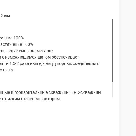
05 мм
сжатие 100%
растяжение 100%
лотнение «металл-металл»
а с изменяющимся шагом обеспечивает
т в 1,5-2 раза выше, чем у упорных соединений с
о шага
нные и горизонтальные скважины, ERD-скважины
в с низким газовым фактором
вращением
й колонне (CwD)