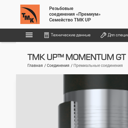
Резьбовые
соединения «Премиум»
Семейство ТМК UP
menu
Технические данные
Для специ
TMK UP™ MOMENTUM GT
Главная
Соединения
Премиальные соединения