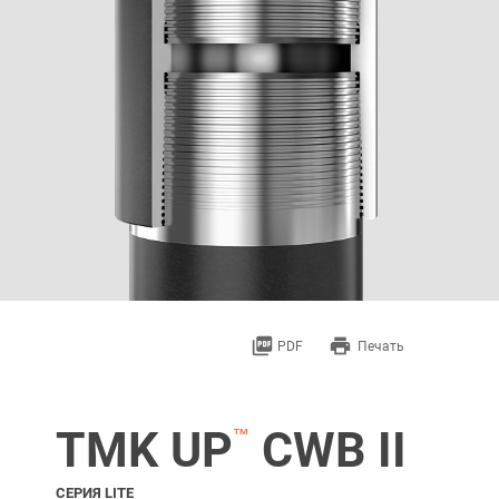
picture_as_pdf
print
PDF
Печать
TMK UP
CWB II
™
СЕРИЯ LITE