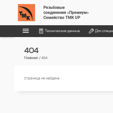
Резьбовые
соединения «Премиум»
Семейство ТМК UP
menu
Технические данные
Для специ
404
Главная
404
Страница не найдена